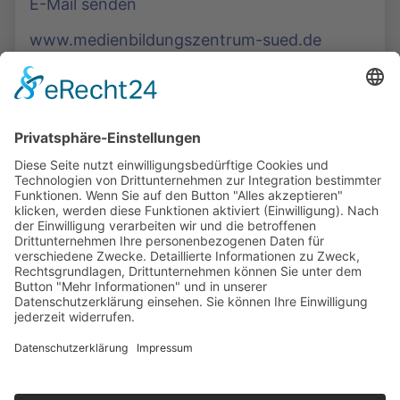
E-Mail senden
www.medienbildungszentrum-sued.de
Die Mediathek Hessen bietet vielfältige Videos,
Podcasts, Themen und Informationen.
Entdecken Sie unser Forum für Medien, Bildung
und Demokratie - jederzeit und überall
verfügbar.
Mehr erfahren
KONTAKT
IMPRESSUM
DATENSCHUTZ
ERKLÄRUNG ZUR BARRIEREFREIHEIT
COOKIE-EINSTELLUNGEN