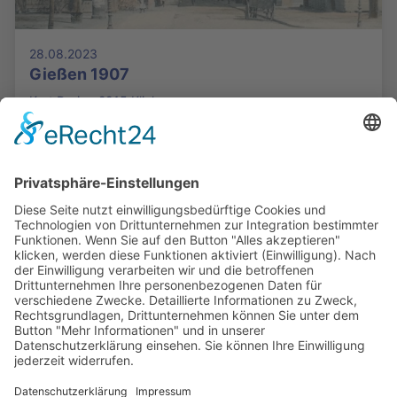
28.08.2023
Gießen 1907
Kurt Dreis - 2915 Klicks
Die Mediathek Hessen bietet vielfältige Videos,
Podcasts, Themen und Informationen.
Entdecken Sie unser Forum für Medien, Bildung
und Demokratie - jederzeit und überall
verfügbar.
Mehr erfahren
KONTAKT
IMPRESSUM
DATENSCHUTZ